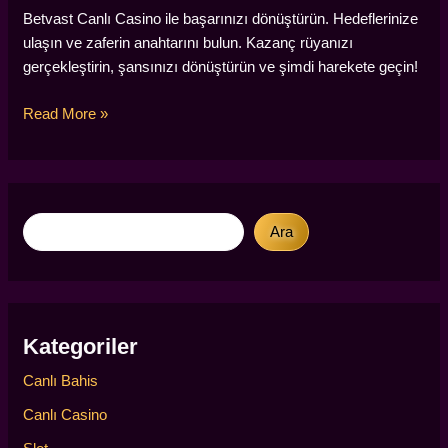
Betvast Canlı Casino ile başarınızı dönüştürün. Hedeflerinize
ulaşın ve zaferin anahtarını bulun. Kazanç rüyanızı
gerçekleştirin, şansınızı dönüştürün ve şimdi harekete geçin!
Zaferin
Read More »
Anahtarı
Betvast
Canlı
Casino
Ara
Ara
ile
Dönüştürülen
Kazançlar
Kategoriler
Canlı Bahis
Canlı Casino