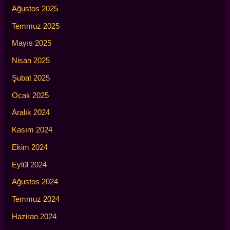
Ağustos 2025
Temmuz 2025
Mayıs 2025
Nisan 2025
Şubat 2025
Ocak 2025
Aralık 2024
Kasım 2024
Ekim 2024
Eylül 2024
Ağustos 2024
Temmuz 2024
Haziran 2024