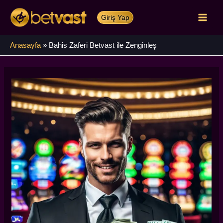
İçeriğe
atla
Giriş Yap
Main
Anasayfa
»
Bahis Zaferi Betvast ile Zenginleş
Men