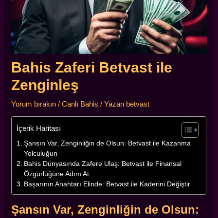
Bahis Zaferi Betvast ile
Zenginleş
Yorum bırakın
/
Canlı Bahis
/ Yazan
betvast
İçerik Haritası
Şansın Var, Zenginliğin de Olsun: Betvast ile Kazanma
Yolculuğun
Bahis Dünyasında Zafere Ulaş: Betvast ile Finansal
Özgürlüğüne Adım At
Başarının Anahtarı Elinde: Betvast ile Kaderini Değiştir
Şansın Var, Zenginliğin de Olsun: