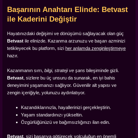
Başarının Anahtarı Elinde: Betvast
ile Kaderini Değiştir
Hayatınızdaki değişimi ve dönüşümü sağlayacak olan güç
Betvast
ile elinizde. Kazanma arzunuzu ve başarı azminizi
tetikleyecek bu platform, sizi
her anlamda zenginleştirmeye
hazır.
Kazanmanın sırrı,
bilgi, strateji ve şans
bileşiminde gizli.
Betvast
, sizlere bu üç unsuru da sunarak, en iyi bahis
deneyimini yaşamanızı sağlıyor. Güvenilir alt yapısı ve
zengin içeriğiyle, yolunuzu aydınlatıyor.
Kazandıklarınızla, hayallerinizi gerçekleştirin.
Yaşam standardınızı yükseltin.
Özgürlüğünüzü ve bağımsızlığınızı ilan edin.
Betvast
, sizi başarıya götürecek yolculuğun en önemli