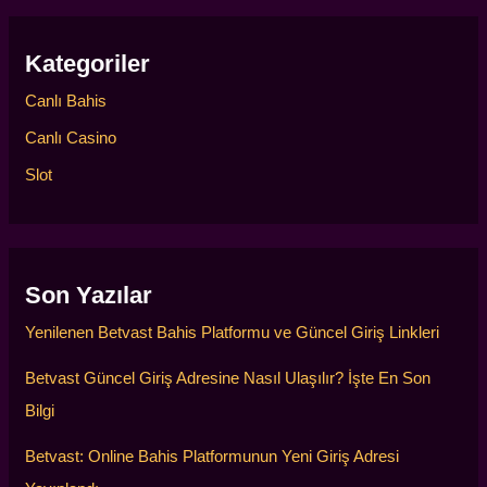
Kategoriler
Canlı Bahis
Canlı Casino
Slot
Son Yazılar
Yenilenen Betvast Bahis Platformu ve Güncel Giriş Linkleri
Betvast Güncel Giriş Adresine Nasıl Ulaşılır? İşte En Son
Bilgi
Betvast: Online Bahis Platformunun Yeni Giriş Adresi