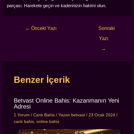
parçası. Harekete geçin ve
kaderinizin hakimi
olun.
Post
←
Önceki Yazı
Sonraki
navigation
Yazı
→
Benzer İçerik
Betvast Online Bahis: Kazanmanın Yeni
Adresi
1 Yorum
/
Canlı Bahis
/ Yazan
betvast
/
23 Ocak 2024
/
canlı bahis
,
online bahis