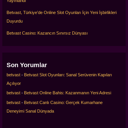
Yayınlandı
Betvast, Türkiye’de Online Slot Oyunları İçin Yeni İşbirlikleri
Duyurdu
Betvast Casino: Kazancın Sınırsız Dünyası
Son Yorumlar
betvast
-
Betvast Slot Oyunları: Sanal Serüvenin Kapıları
Açılıyor
betvast
-
Betvast Online Bahis: Kazanmanın Yeni Adresi
betvast
-
Betvast Canlı Casino: Gerçek Kumarhane
Deneyimi Sanal Dünyada