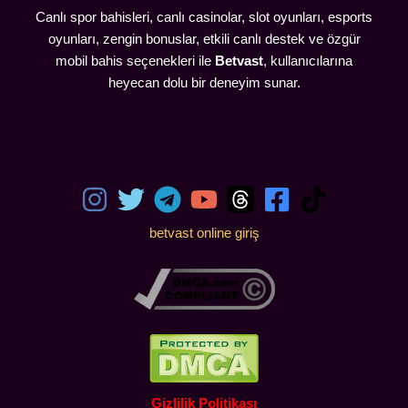
Canlı spor bahisleri, canlı casinolar, slot oyunları, esports
oyunları, zengin bonuslar, etkili canlı destek ve özgür
mobil bahis seçenekleri ile
Betvast
, kullanıcılarına
heyecan dolu bir deneyim sunar.
betvast online giriş
Gizlilik Politikası