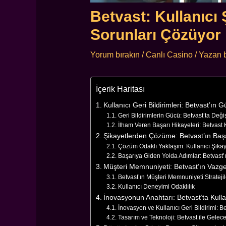
Betvast: Kullanıcı 
Sorunları Çözüyor
Yorum bırakın
/
Canlı Casino
/ Yazan
İçerik Haritası
Kullanıcı Geri Bildirimleri: Betvast’ın
Geri Bildirimlerin Gücü: Betvast’ta Deği
İlham Veren Başarı Hikayeleri: Betvast 
Şikayetlerden Çözüme: Betvast’ın Başa
Çözüm Odaklı Yaklaşım: Kullanıcı Şika
Başarıya Giden Yolda Adımlar: Betvast
Müşteri Memnuniyeti: Betvast’ın Vazg
Betvast’ın Müşteri Memnuniyeti Stratejil
Kullanıcı Deneyimi Odaklılık
İnovasyonun Anahtarı: Betvast’ta Kull
İnovasyon ve Kullanıcı Geri Bildirimi: B
Tasarım ve Teknoloji: Betvast ile Gelec