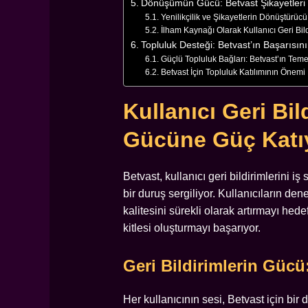
Dönüşümün Gücü: Betvast Şikayetleri F
Yenilikçilik ve Şikayetlerin Dönüştürüc
İlham Kaynağı Olarak Kullanıcı Geri Bild
Topluluk Desteği: Betvast’ın Başarısın
Güçlü Topluluk Bağları: Betvast’ın Teme
Betvast İçin Topluluk Katılımının Önemi
Kullanıcı Geri Bil
Gücüne Güç Katı
Betvast, kullanıcı geri bildirimlerini i
bir duruş sergiliyor. Kullanıcıların den
kalitesini sürekli olarak artırmayı hede
kitlesi oluşturmayı başarıyor.
Geri Bildirimlerin Gücü
Her kullanıcının sesi, Betvast için bir d