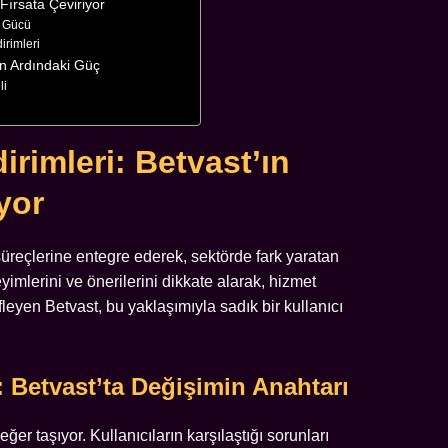
ırsata Çeviriyor
ü Gücü
irimleri
ın Ardındaki Güç
li
dirimleri: Betvast’ın
yor
ş süreçlerine entegre ederek, sektörde fark yaratan
eyimlerini ve önerilerini dikkate alarak, hizmet
fleyen Betvast, bu yaklaşımıyla sadık bir kullanıcı
: Betvast’ta Değişimin Anahtarı
eğer taşıyor. Kullanıcıların karşılaştığı sorunları