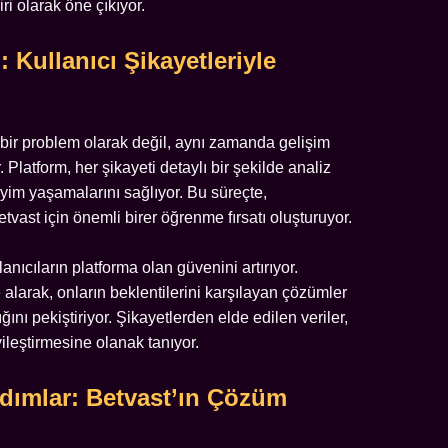
ri olarak öne çıkıyor.
Kullanıcı Şikayetleriyle
e bir problem olarak değil, aynı zamanda gelişim
. Platform, her şikayeti detaylı bir şekilde analiz
eyim yaşamalarını sağlıyor. Bu süreçte,
Betvast için önemli birer öğrenme fırsatı oluşturuyor.
anıcıların platforma olan güvenini artırıyor.
te alarak, onların beklentilerini karşılayan çözümler
ını pekiştiriyor. Şikayetlerden elde edilen veriler,
yileştirmesine olanak tanıyor.
dımlar: Betvast’ın Çözüm