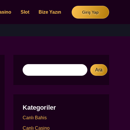
asino
Slot
Bize Yazın
Giriş Yap
Ara
Ara
Kategoriler
Canlı Bahis
Canlı Casino