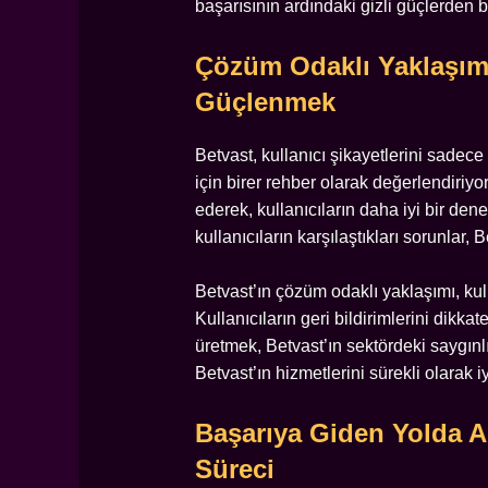
başarısının ardındaki gizli güçlerden bi
Çözüm Odaklı Yaklaşım: 
Güçlenmek
Betvast, kullanıcı şikayetlerini sadec
için birer rehber olarak değerlendiriyor
ederek, kullanıcıların daha iyi bir den
kullanıcıların karşılaştıkları sorunlar, 
Betvast’ın çözüm odaklı yaklaşımı, kull
Kullanıcıların geri bildirimlerini dikka
üretmek, Betvast’ın sektördeki saygınlığ
Betvast’ın hizmetlerini sürekli olarak i
Başarıya Giden Yolda A
Süreci