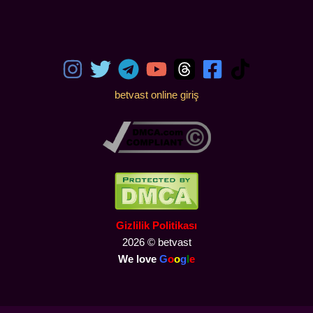
betvast online giriş
Gizlilik Politikası
2026 © betvast
We love
G
o
o
g
l
e