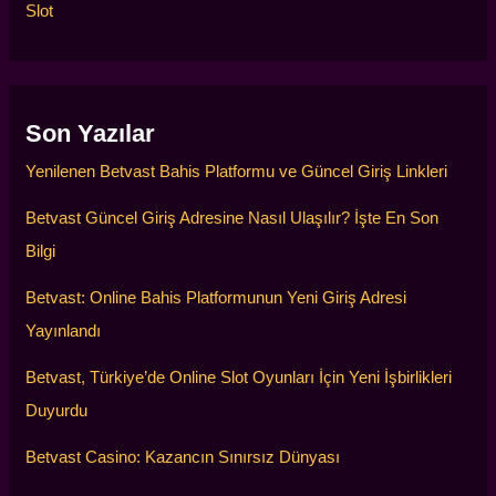
Slot
Son Yazılar
Yenilenen Betvast Bahis Platformu ve Güncel Giriş Linkleri
Betvast Güncel Giriş Adresine Nasıl Ulaşılır? İşte En Son
Bilgi
Betvast: Online Bahis Platformunun Yeni Giriş Adresi
Yayınlandı
Betvast, Türkiye’de Online Slot Oyunları İçin Yeni İşbirlikleri
Duyurdu
Betvast Casino: Kazancın Sınırsız Dünyası