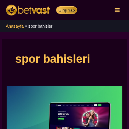
İçeriğe
atla
Giriş Yap
Main
Anasayfa
»
spor bahisleri
Men
spor bahisleri