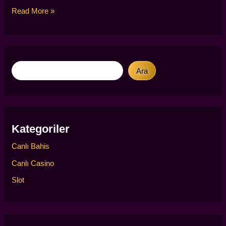
Betvast
Read More »
Nasıl
Bir
Site
Olduğu
Ara
Ara
Hakkında
Detaylı
Bilgi
Kategoriler
Canlı Bahis
Canlı Casino
Slot