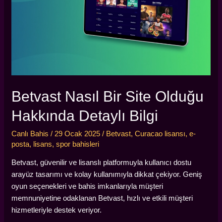
Betvast Nasıl Bir Site Olduğu
Hakkında Detaylı Bilgi
Canlı Bahis
/
29 Ocak 2025
/
Betvast
,
Curacao lisansı
,
e-
posta
,
lisans
,
spor bahisleri
Betvast, güvenilir ve lisanslı platformuyla kullanıcı dostu
arayüz tasarımı ve kolay kullanımıyla dikkat çekiyor. Geniş
oyun seçenekleri ve bahis imkanlarıyla müşteri
memnuniyetine odaklanan Betvast, hızlı ve etkili müşteri
hizmetleriyle destek veriyor.