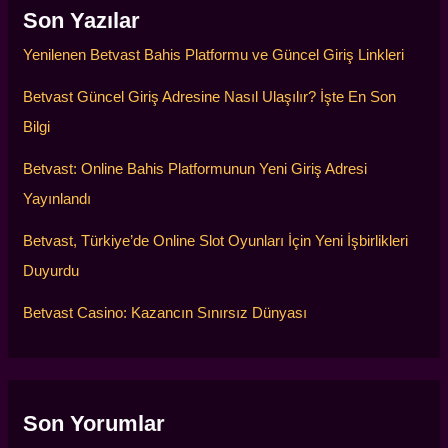
Son Yazılar
Yenilenen Betvast Bahis Platformu ve Güncel Giriş Linkleri
Betvast Güncel Giriş Adresine Nasıl Ulaşılır? İşte En Son
Bilgi
Betvast: Online Bahis Platformunun Yeni Giriş Adresi
Yayınlandı
Betvast, Türkiye’de Online Slot Oyunları İçin Yeni İşbirlikleri
Duyurdu
Betvast Casino: Kazancın Sınırsız Dünyası
Son Yorumlar