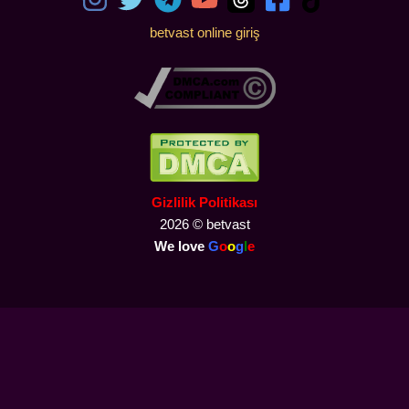
betvast online giriş
Gizlilik Politikası
2026 © betvast
We love
G
o
o
g
l
e