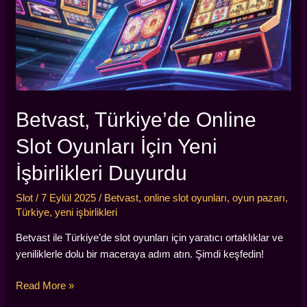
Betvast, Türkiye’de Online
Slot Oyunları İçin Yeni
İşbirlikleri Duyurdu
Slot
/
7 Eylül 2025
/
Betvast
,
online slot oyunları
,
oyun pazarı
,
Türkiye
,
yeni işbirlikleri
Betvast ile Türkiye’de slot oyunları için yaratıcı ortaklıklar ve
yeniliklerle dolu bir maceraya adım atın. Şimdi keşfedin!
Betvast,
Read More »
Türkiye’de